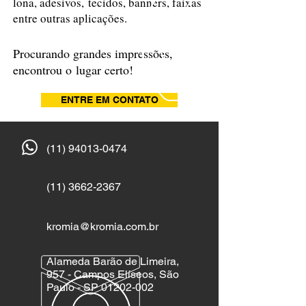
lona, adesivos, tecidos, banners, faixas
entre outras aplicações.
Procurando grandes impressões,
encontrou o lugar certo!
ENTRE EM CONTATO
(11) 94013-0474
(11) 3662-2367
kromia@kromia.com.br
Alameda Barão de Limeira,
957 - Campos Elíseos, São
Paulo - SP
01202-002